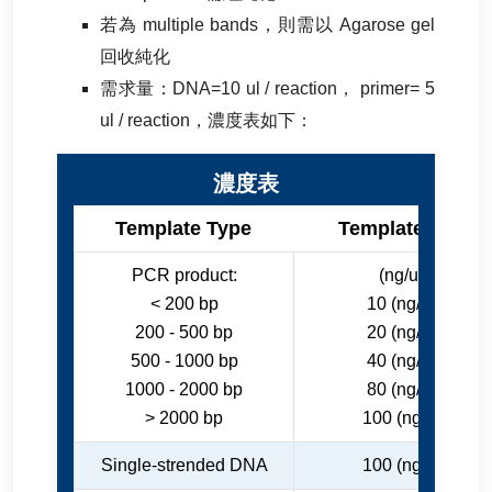
若為 multiple bands，則需以 Agarose gel
回收純化
需求量：DNA=10 ul / reaction， primer= 5
ul / reaction，濃度表如下：
濃度表
Template Type
Template 濃度
PCR product:
(ng/ul)
< 200 bp
10 (ng/ul)
200 - 500 bp
20 (ng/ul)
500 - 1000 bp
40 (ng/ul)
1000 - 2000 bp
80 (ng/ul)
> 2000 bp
100 (ng/ul)
Single-strended DNA
100 (ng/ul)