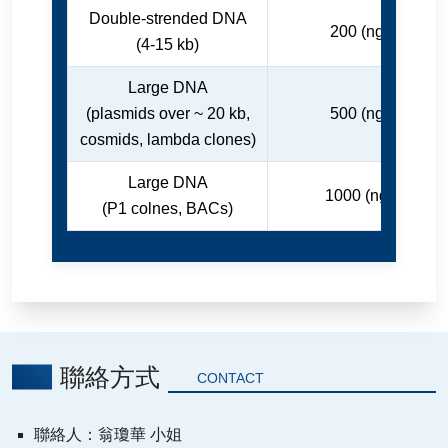
Double-strended DNA
200 (ng/ul)
(4-15 kb)
Large DNA
(plasmids over ~ 20 kb,
500 (ng/ul)
cosmids, lambda clones)
Large DNA
1000 (ng/ul)
(P1 colnes, BACs)
聯絡方式
CONTACT
聯絡人：翁瓊華 小姐